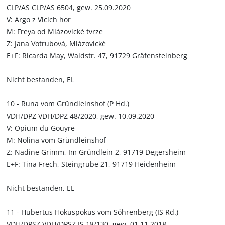
CLP/AS CLP/AS 6504, gew. 25.09.2020
V: Argo z Vlcich hor
M: Freya od Mlázovické tvrze
Z: Jana Votrubová, Mlázovické
E+F: Ricarda May, Waldstr. 47, 91729 Gräfensteinberg
Nicht bestanden, EL
10 - Runa vom Gründleinshof (P Hd.)
VDH/DPZ VDH/DPZ 48/2020, gew. 10.09.2020
V: Opium du Gouyre
M: Nolina vom Gründleinshof
Z: Nadine Grimm, Im Gründlein 2, 91719 Degersheim
E+F: Tina Frech, Steingrube 21, 91719 Heidenheim
Nicht bestanden, EL
11 - Hubertus Hokuspokus vom Söhrenberg (IS Rd.)
VDH/DPSZ VDH/DPSZ IS 18/130, gew. 01.11.2018