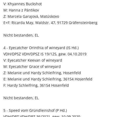
V: Khyannes Buckshot
M: Hanna z Pántikov
Z: Marcela Garajová, Matúskovo
E+F: Ricarda May, Waldstr. 47, 91729 Gräfensteinberg
Nicht bestanden, EL
4 - Eyecatcher Orinthia of wineyard (IS Hd.)
VDH/DPSZ VDH/DPSZ IS 19/125, gew. 04.10.2019
V: Eyecatcher Keevan of wineyard
M: Eyecatcher Grace of wineyard
Z: Melanie und Hardy Schleifring, Hosenfeld
E: Melanie und Hardy Schleifring, 36154 Hosenfeld
F: Hardy Schleifring, 36154 Hosenfeld
Nicht bestanden, EL
5 - Speed vom Gründleinshof (P Hd.)
VDH/DPZ VDH/DPZ 36/2021, gew. 10.09.2020