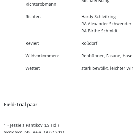
Michael Böing
Richterobmann:
Richter:
Hardy Schleifring
RA Alexander Schwender
RA Birthe Schmidt
Revier:
Roßdorf
Wildvorkommen:
Rebhühner, Fasane, Hase
Wetter:
stark bewölkt, leichter Win
Field-Trial paar
1 - Jessie z Pàntikov (ES Hd.)
SPKP SPK 745, gew. 19.07.2021