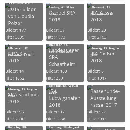
Wiesbaden
Freitag, 01. März
Mittwoch, 12.
2019- Bilder
Doppel SRA
IRA Kassel
2019
Dezember 2018
von Claudia
2019
2018
Pelzer
Bilder: 177
Bilder: 37
Bilder: 20
Hits: 3099
Hits: 1973
Hits: 2163
Dienstag, 18.
Mittwoch, 12.
Montag, 13. August
Landessieger
September 2018
NRA Kassel
IRA Gießen
Dezember 2018
2018
SRA
2018
2018
Schaafheim
Sonntag, 10.
Nationale und
Bilder: 14
Bilder: 163
Bilder: 6
Dezember 2017
International
Hits: 1862
Hits: 2501
Hits: 1947
e
Montag, 13. August
Montag, 13. August
IRA
Rassehunde-
2018
SRA Saarlouis
2018
Ludwigshafen
Ausstellung
2018
2018
Kassel 2017
Bilder: 56
Bilder: 12
Bilder: 27
Hits: 2600
Hits: 1868
Hits: 3943
Sonntag, 03.
Sonntag, 13. August